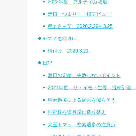
2022年度 フルティカ栽培
定植 つまり・・畑デビュー
種まき～苗 2020.2.29～3.25
ヤマイモ2020～
植付け 2020.3.21
日記
夏日の定植 失敗しないポイント
2021年度 サトイモ・生姜 混植計画 202
窒素過多による病害を減らそう
堆肥枠を道具箱に造り替え
大玉トマト 窒素過多の注意点