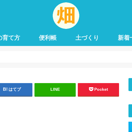
の育て方
便利帳
土づくり
新着
はてブ
LINE
Pocket