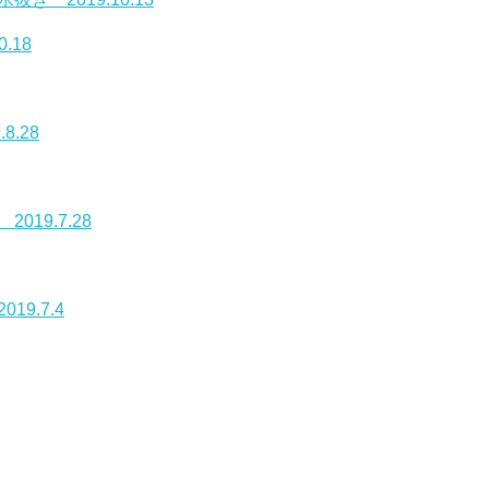
.18
.28
19.7.28
9.7.4