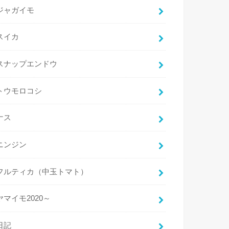
ジャガイモ
スイカ
スナップエンドウ
トウモロコシ
ナス
ニンジン
フルティカ（中玉トマト）
ヤマイモ2020～
日記