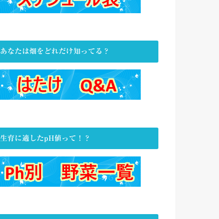
あなたは畑をどれだけ知ってる？
生育に適したpH値って！？