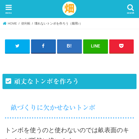
menu
search
HOME
便利帳
壊れないトンボを作ろう（畑用♪）
LINE
頑丈なトンボを作ろう
畝づくりに欠かせないトンボ
トンボを使うのと使わないのでは畝表面のキ