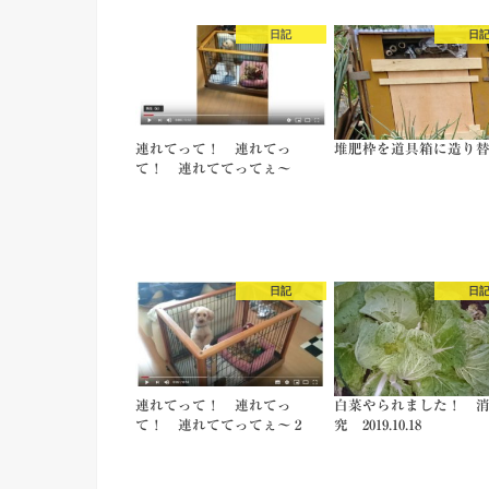
日記
日
連れてって！ 連れてっ
堆肥枠を道具箱に造り
て！ 連れててってぇ～
日記
日
連れてって！ 連れてっ
白菜やられました！ 
て！ 連れててってぇ～２
究 2019.10.18