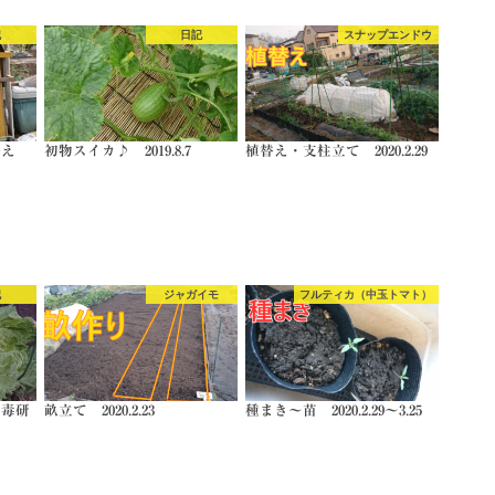
記
日記
スナップエンドウ
替え
初物スイカ♪ 2019.8.7
植替え・支柱立て 2020.2.29
記
ジャガイモ
フルティカ（中玉トマト）
消毒研
畝立て 2020.2.23
種まき～苗 2020.2.29～3.25