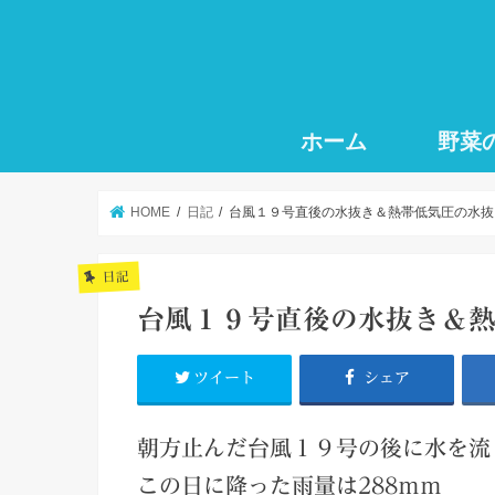
ホーム
野菜
HOME
日記
台風１９号直後の水抜き＆熱帯低気圧の水抜き 2
日記
台風１９号直後の水抜き＆熱帯低
ツイート
シェア
朝方止んだ台風１９号の後に水を流
この日に降った雨量は288ｍｍ