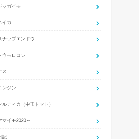
ジャガイモ
スイカ
スナップエンドウ
トウモロコシ
ナス
ニンジン
フルティカ（中玉トマト）
ヤマイモ2020～
日記