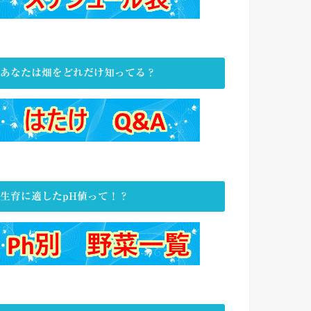
あなたは畑をどれだけ知ってる？
生育に適したpH値って！？