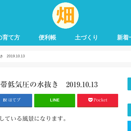
の育て方
便利帳
土づくり
新着
019.10.13
気圧の水抜き 2019.10.13
LINE
はてブ
Pocket
している風景になります。