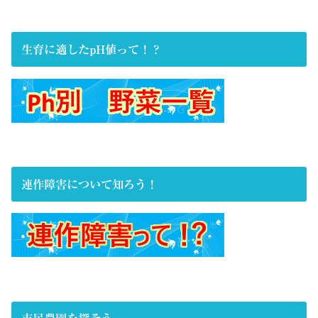
生育に適したpH値って！？
連作障害について知ろう！