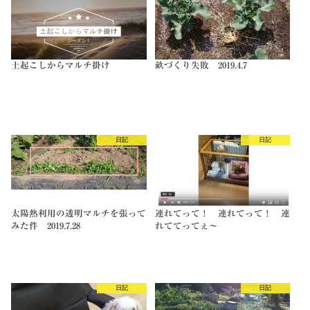
土起こしからマルチ掛け
畝づくり失敗 2019.4.7
日記
日記
太陽熱利用の透明マルチを張って
連れてって！ 連れてって！ 連
みた件 2019.7.28
れててってぇ～
日記
日記