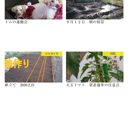
トムの運動会
９月１２日 朝の情景
ジャガイモ
日記
畝立て 2020.2.23
大玉トマト 窒素過多の注意点