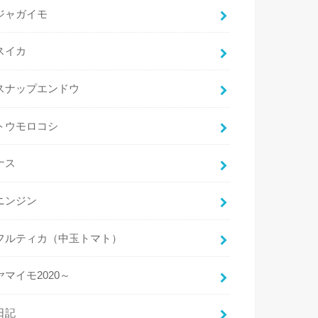
ジャガイモ
スイカ
スナップエンドウ
トウモロコシ
ナス
ニンジン
フルティカ（中玉トマト）
ヤマイモ2020～
日記