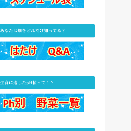
あなたは畑をどれだけ知ってる？
生育に適したpH値って！？