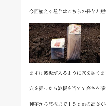
今回植える種芋はこちらの長芋と短
まずは波板が入るように穴を掘りま
穴を掘ったら波板を当てて高さを確
種芋から波板まで１５ｃｍの高さが