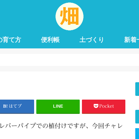
の育て方
便利帳
土づくり
新着
LINE
はてブ
Pocket
レバーパイプでの植付けですが、今回チャレ