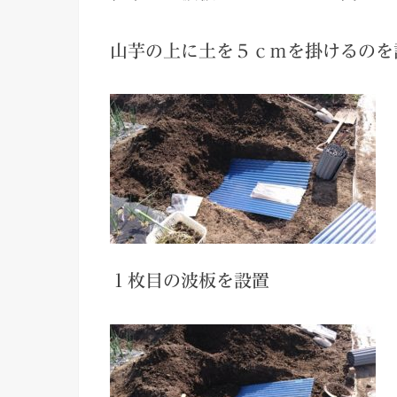
山芋の上に土を５ｃｍを掛けるのを
１枚目の波板を設置