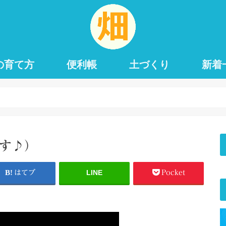
の育て方
便利帳
土づくり
新着
ます♪）
LINE
はてブ
Pocket