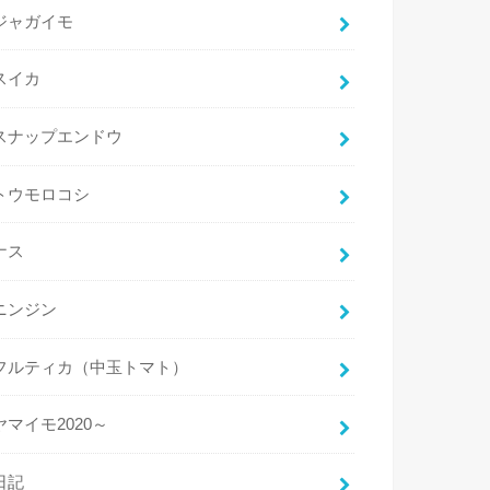
ジャガイモ
スイカ
スナップエンドウ
トウモロコシ
ナス
ニンジン
フルティカ（中玉トマト）
ヤマイモ2020～
日記