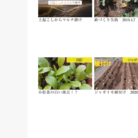
土起こしからマルチ掛け
畝づくり失敗 2019.4.7
日記
ジャガ
小松菜の白い斑点！？
ジャガイモ植付け 2020.3