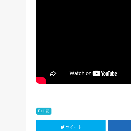
日記
ツイート