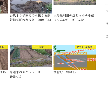
台風１９号直後の水抜き＆熱
太陽熱利用の透明マルチを張
帯低気圧の水抜き 2019.10.13
ってみた件 2019.7.28
イモ
日記
ヤマイモ2020～
.15
今週末のスケジュール
植付け 2020.3.21
2019.4.19