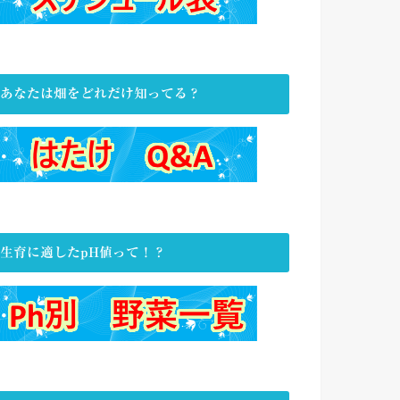
あなたは畑をどれだけ知ってる？
生育に適したpH値って！？