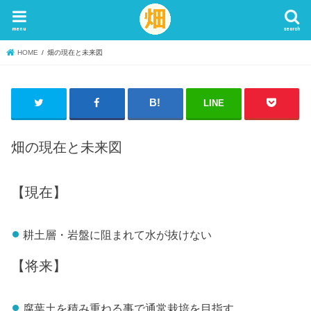
menu
search
HOME
畑の現在と未来図
LINE
畑の現在と未来図
【現在】
耕土層・岩盤に阻まれて水が抜けない
【将来】
腐葉土を積み重ねる事で通常栽培を目指す