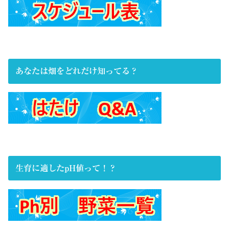
あなたは畑をどれだけ知ってる？
生育に適したpH値って！？