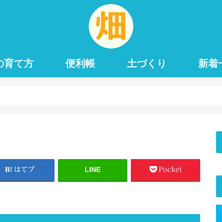
の育て方
便利帳
土づくり
新着
LINE
はてブ
Pocket