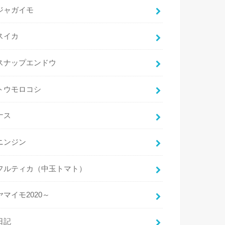
ジャガイモ
スイカ
スナップエンドウ
トウモロコシ
ナス
ニンジン
フルティカ（中玉トマト）
ヤマイモ2020～
日記