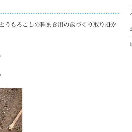
とうもろこしの種まき用の畝づくり取り掛か
。
。