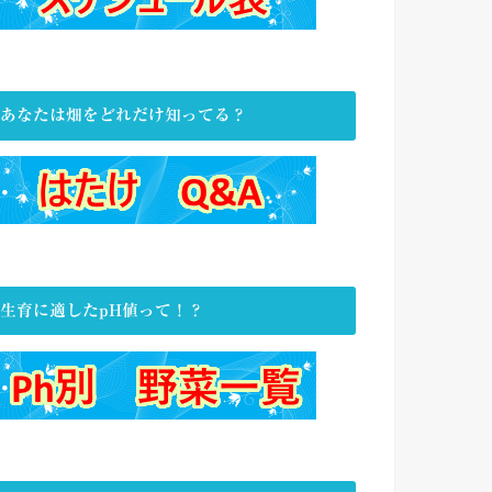
あなたは畑をどれだけ知ってる？
生育に適したpH値って！？