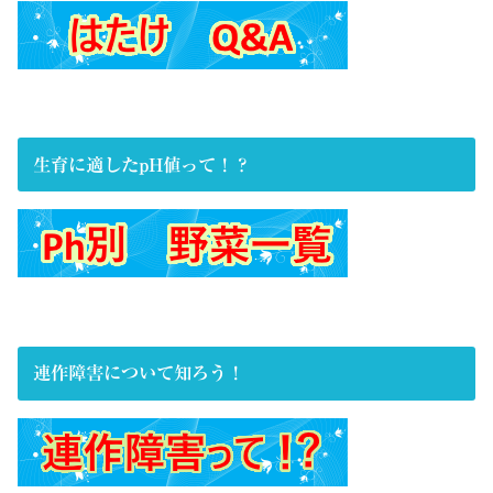
生育に適したpH値って！？
連作障害について知ろう！