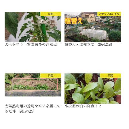
日記
スナップエンドウ
大玉トマト 窒素過多の注意点
植替え・支柱立て 2020.2.29
日記
日記
太陽熱利用の透明マルチを張って
小松菜の白い斑点！？
みた件 2019.7.28