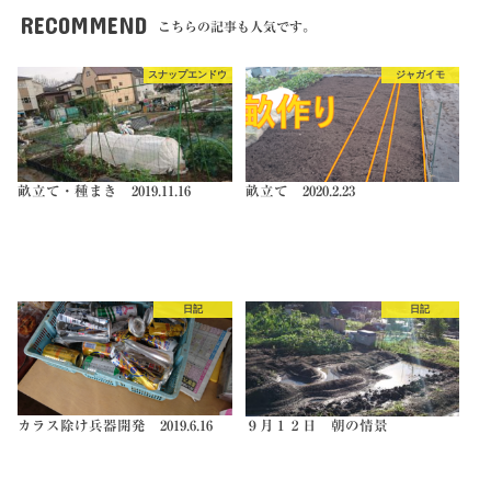
RECOMMEND
こちらの記事も人気です。
スナップエンドウ
ジャガイモ
畝立て・種まき 2019.11.16
畝立て 2020.2.23
日記
日記
カラス除け兵器開発 2019.6.16
９月１２日 朝の情景