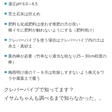
適正pH 6.0～6.5
苦土石灰は控えめ
肥料も化成肥料は使わず堆肥の方が良い
種イモに肥料が触れないようにする（肥料焼け）
クレバーパイプを使う場合はクレバーパイプ内の土は
赤土・真砂土
案内棒が必要（竹串なり適当な枝なり25～30cm程度の
棒）
梅雨明け後の７～８月は乾燥しすぎないよう株元をワ
ラや腐葉土で覆う
クレバーパイプで知ってます？
イサムちゃんも調べるまで知らなかった。。