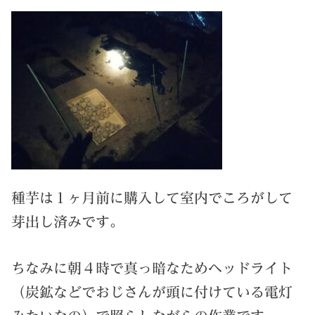
種芋は１ヶ月前に購入して室内でころがして
芽出し済みです。
ちなみに朝４時で真っ暗なためヘッドライト
（炭鉱などでおじさんが頭に付けている電灯